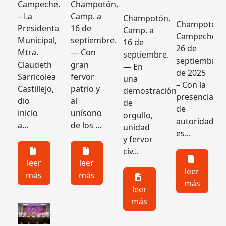
Campeche.
Champotón,
– La
Camp. a
Champotón,
ón,
Champotón,
Presidenta
16 de
Camp. a
e;
Campeche;
Municipal,
septiembre.
16 de
26 de
Mtra.
— Con
septiembre.
bre
septiembre
Claudeth
gran
— En
de 2025
Sarricolea
fervor
una
– Con la
Castillejo,
patrio y
demostración
a
presencia
dio
al
de
de
inicio
unísono
orgullo,
des
autoridades
a...
de los ...
unidad
es...
y fervor
cív...
leer
leer
leer
más
más
más
leer
más