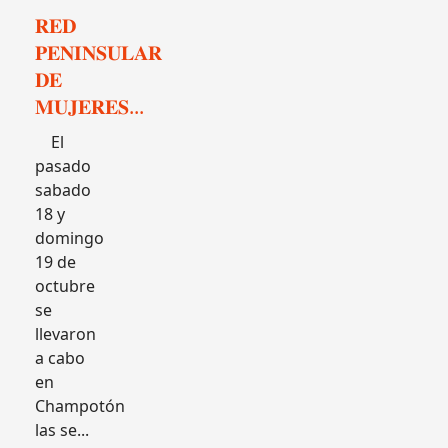
𝐑𝐄𝐃
𝐏𝐄𝐍𝐈𝐍𝐒𝐔𝐋𝐀𝐑
𝐃𝐄
𝐌𝐔𝐉𝐄𝐑𝐄𝐒...
El
pasado
sabado
18 y
domingo
19 de
octubre
se
llevaron
a cabo
en
Champotón
las se...