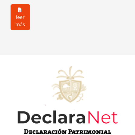
leer
más